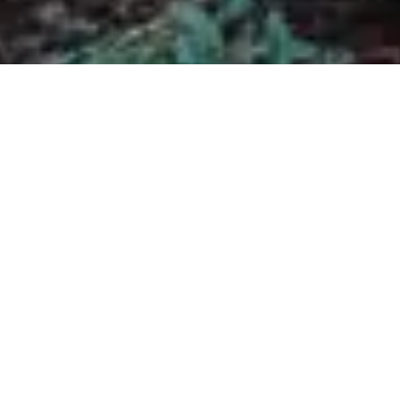
¡Experimenta la magia del
ecoturismo!
En Las Minas, no solo te ofrecemos un refugio lejos del
bullicio de la ciudad, sino también una puerta de entrada a
experiencias transformadoras. Desde la cálida bienvenida
en nuestras acogedoras cabañas hasta la fascinante
observación de luciérnagas bajo el cielo estrellado, cada