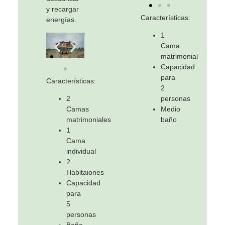
y recargar
Características:
energías.
1
Cama
matrimonial
Capacidad
para
Características:
2
2
personas
Camas
Medio
matrimoniales
baño
1
Cama
individual
2
Habitaiones
Capacidad
para
5
personas