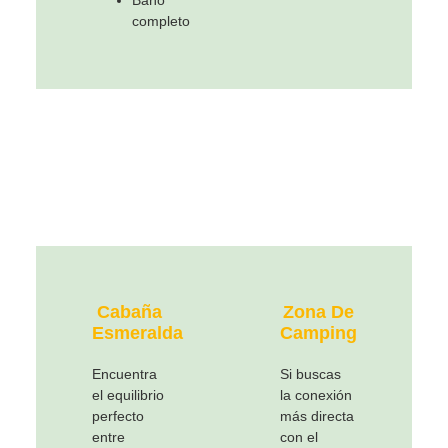
Baño
completo
Cabaña
Zona De
Esmeralda
Camping
Encuentra
Si buscas
el equilibrio
la conexión
perfecto
más directa
entre
con el