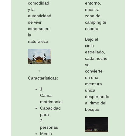
comodidad
entorno,
y la
nuestra
autenticidad
zona de
de vivir
camping te
inmerso en
espera.
la
Bajo el
naturaleza.
cielo
estrellado,
cada noche
se
convierte
en una
Características:
aventura
1
única,
Cama
despertando
matrimonial
al ritmo del
Capacidad
bosque.
para
2
personas
Medio