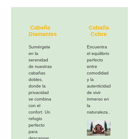
Cabaña
Cabaña
Diamantes
Cobre
Sumérgete
Encuentra
en la
el equilibrio
serenidad
perfecto
de nuestras
entre
cabañas
comodidad
dobles,
y la
donde la
autenticidad
privacidad
de vivir
se combina
inmerso en
con el
la
confort. Un
naturaleza..
refugio
perfecto
para
descansar