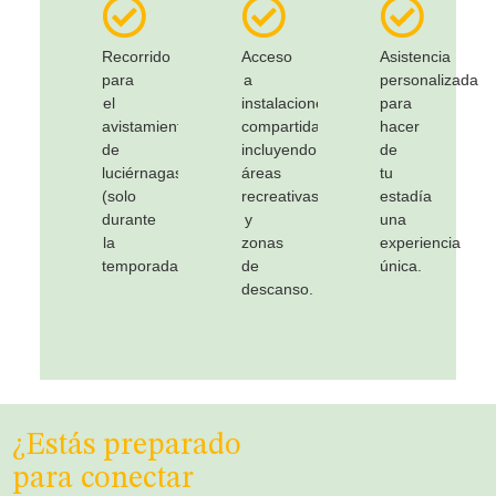
Recorrido
Acceso
Asistencia
para
a
personalizada
el
instalaciones
para
avistamiento
compartidas,
hacer
de
incluyendo
de
luciérnagas
áreas
tu
(solo
recreativas
estadía
durante
y
una
la
zonas
experiencia
temporada)
de
única.
descanso.
¿Estás preparado
para conectar